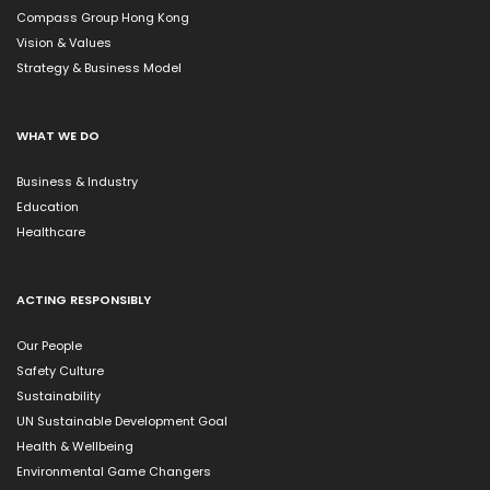
Compass Group Hong Kong
Vision & Values
Strategy & Business Model
WHAT WE DO
Business & Industry
Education
Healthcare
ACTING RESPONSIBLY
Our People
Safety Culture
Sustainability
UN Sustainable Development Goal
Health & Wellbeing
Environmental Game Changers