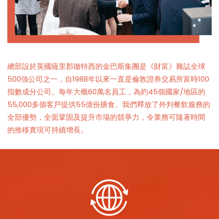
總部設於英國薩里郡徹特西的金巴斯集團是《財富》雜誌全球
500強公司之一，自1988年以來一直是倫敦證券交易所富時100
指數成分公司。每年大概60萬名員工，為約45個國家/地區的
55,000多個客戶提供55億份膳食。我們釋放了外判餐飲服務的
全部優勢，全面鞏固及提升市場的競爭力，令業務可隨著時間
的推移實現可持續增長。