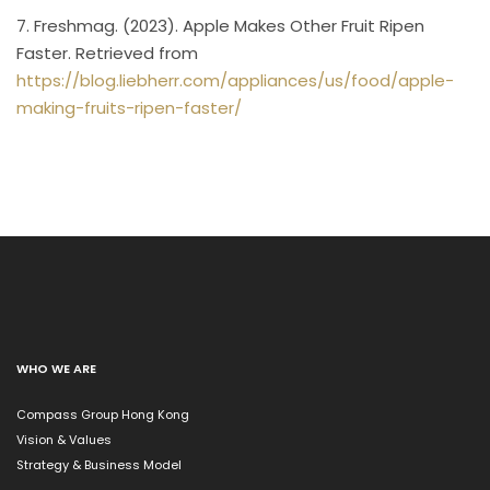
7. Freshmag. (2023). Apple Makes Other Fruit Ripen
Faster. Retrieved from
https://blog.liebherr.com/appliances/us/food/apple-
making-fruits-ripen-faster/
WHO WE ARE
Compass Group Hong Kong
Vision & Values
Strategy & Business Model