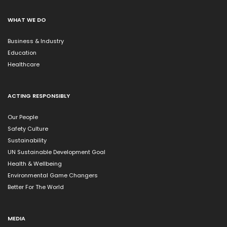
WHAT WE DO
Business & Industry
Education
Healthcare
ACTING RESPONSIBLY
Our People
Safety Culture
Sustainability
UN Sustainable Development Goal
Health & Wellbeing
Environmental Game Changers
Better For The World
MEDIA