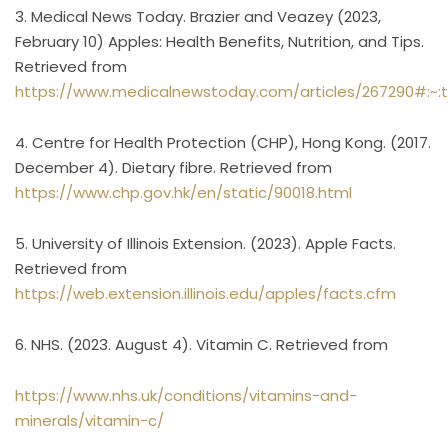
3. Medical News Today. Brazier and Veazey (2023,
February 10) Apples: Health Benefits, Nutrition, and Tips.
Retrieved from
https://www.medicalnewstoday.com/articles/267290#:
4. Centre for Health Protection (CHP), Hong Kong. (2017.
December 4). Dietary fibre. Retrieved from
https://www.chp.gov.hk/en/static/90018.html
5. University of Illinois Extension. (2023). Apple Facts.
Retrieved from
https://web.extension.illinois.edu/apples/facts.cfm
6. NHS. (2023. August 4). Vitamin C. Retrieved from
https://www.nhs.uk/conditions/vitamins-and-
minerals/vitamin-c/