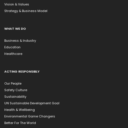
Vision & Values
Strategy & Business Model
WHAT WE DO
Business & Industry
Education
Healthcare
ACTING RESPONSIBLY
Our People
Safety Culture
Sustainability
UN Sustainable Development Goal
Health & Wellbeing
Environmental Game Changers
Better For The World