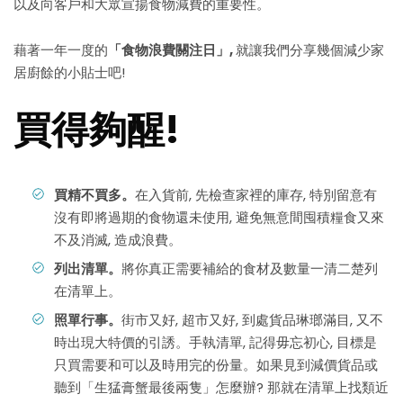
以及向客戶和大眾宣揚食物減費的重要性。
藉著一年一度的
「食物浪費關注日」
,
就讓我們分享幾個減少家
居廚餘的小貼士吧!
買得夠醒!
買精不買多。
在入貨前, 先檢查家裡的庫存, 特別留意有
沒有即將過期的食物還未使用, 避免無意間囤積糧食又來
不及消滅, 造成浪費。
列出清單。
將你真正需要補給的食材及數量一清二楚列
在清單上。
照單行事。
街市又好, 超市又好, 到處貨品琳瑯滿目, 又不
時出現大特價的引誘。手執清單, 記得毋忘初心, 目標是
只買需要和可以及時用完的份量。如果見到減價貨品或
聽到「生猛膏蟹最後兩隻」怎麼辦? 那就在清單上找類近