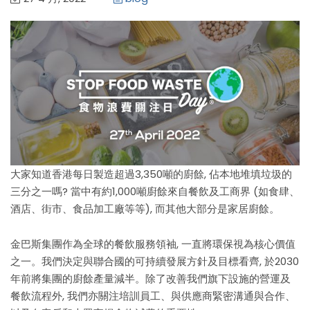
大家知道香港每日製造超過3,350噸的廚餘, 佔本地堆填垃圾的
三分之一嗎? 當中有約1,000噸廚餘來自餐飲及工商界 (如食肆、
酒店、街市、食品加工廠等等), 而其他大部分是家居廚餘。
金巴斯集團作為全球的餐飲服務領袖, 一直將環保視為核心價值
之一。我們決定與聯合國的可持續發展方針及目標看齊, 於2030
年前將集團的廚餘產量減半。除了改善我們旗下設施的營運及
餐飲流程外, 我們亦關注培訓員工、與供應商緊密溝通與合作、