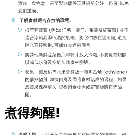
實袋、食物盒、甚至製冰盤等工具提前分好一份份, 以免
悲劇重演。
了解食材適合存放的環境。
根莖類蔬菜 (例如: 洋蔥、薯仔、蕃薯及紅蘿蔔) 並不
適合冰箱高濕低溫的氣候。將它們放在陰涼處, 避免
陽光直接照射, 可保鮮長達兩個月!
將其他新鮮蔬菜徹底印乾才放入冷箱, 不要提前切開,
以減低水份及空氣加速食材變壞。
蘋果、梨及桃等水果會釋放一種叫乙烯 (ethylene)
的催熟物質, 加快自身及周邊食材熟成的過程。如果
想蔬果保存更久, 記得用食物盒或密實袋將它們隔
開。
煮得夠醒!
連皮入饌。
大部分蔬果的表皮含有極豐富的維他命、礦