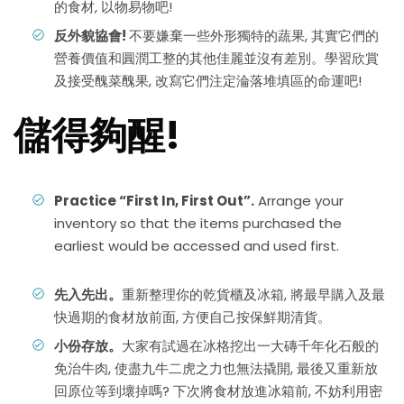
的食材, 以物易物吧!
反外貌協會
!
不要嫌棄一些外形獨特的蔬果, 其實它們的
營養價值和圓潤工整的其他佳麗並沒有差別。學習欣賞
及接受醜菜醜果, 改寫它們注定淪落堆填區的命運吧!
儲得夠醒!
Practice “First In, First Out”.
Arrange your
inventory so that the items purchased the
earliest would be accessed and used first.
先入先出。
重新整理你的乾貨櫃及冰箱, 將最早購入及最
快過期的食材放前面, 方便自己按保鮮期清貨。
小份存放。
大家有試過在冰格挖出一大磚千年化石般的
免治牛肉, 使盡九牛二虎之力也無法撬開, 最後又重新放
回原位等到壞掉嗎? 下次將食材放進冰箱前, 不妨利用密