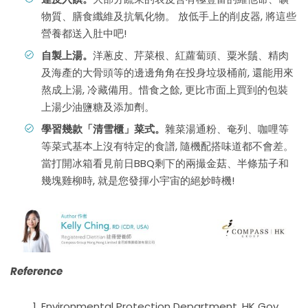
物質、膳食纖維及抗氧化物。 放低手上的削皮器, 將這些
營養都送入肚中吧!
自製上湯。
洋蔥皮、芹菜根、紅蘿蔔頭、粟米鬚、精肉
及海產的大骨頭等的邊邊角角在投身垃圾桶前, 還能用來
熬成上湯, 冷藏備用。惜食之餘, 更比市面上買到的包裝
上湯少油鹽糖及添加劑。
學習幾款「清雪櫃」菜式。
雜菜湯通粉、奄列、咖哩等
等菜式基本上沒有特定的食譜, 隨機配搭味道都不會差。
當打開冰箱看見前日BBQ剩下的兩撮金菇、半條茄子和
幾塊雞柳時, 就是您發揮小宇宙的絕妙時機!
Reference
Environmental Protection Department, HK Gov.