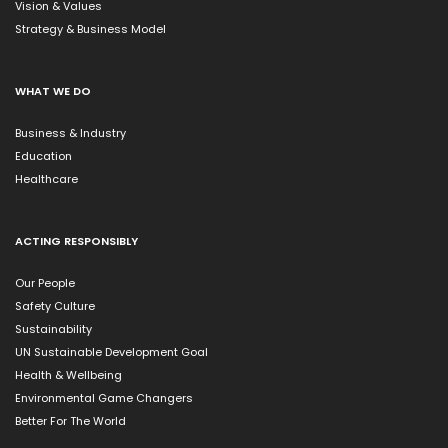
Vision & Values
Strategy & Business Model
WHAT WE DO
Business & Industry
Education
Healthcare
ACTING RESPONSIBLY
Our People
Safety Culture
Sustainability
UN Sustainable Development Goal
Health & Wellbeing
Environmental Game Changers
Better For The World