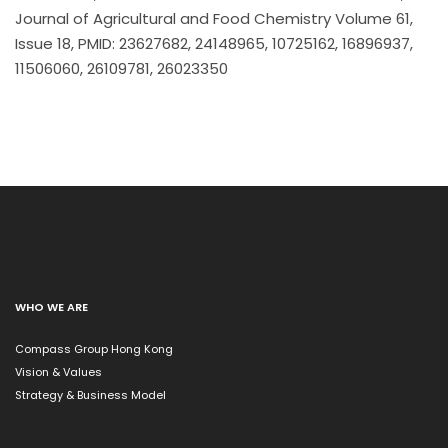
Journal of Agricultural and Food Chemistry Volume 61,
Issue 18, PMID: 23627682, 24148965, 10725162, 16896937,
11506060, 26109781, 26023350
WHO WE ARE
Compass Group Hong Kong
Vision & Values
Strategy & Business Model