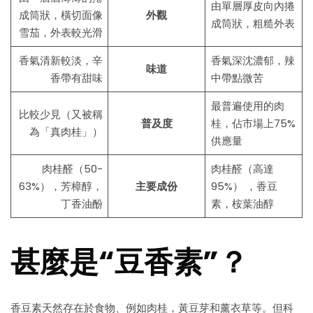
由單層厚皮向內捲
成筒狀，橫切面像
外觀
成筒狀，粗糙外表
雪茄，外表較光滑
香氣清新較淡，辛
香氣深沈濃郁，辣
味道
香帶有甜味
中帶點微苦
最普遍使用的肉
比較少見（又被稱
普及度
桂，佔市場上75%
為「真肉桂」）
供應量
肉桂醛（50-
肉桂醛（高達
63%），芳樟醇，
主要成份
95%） ，香豆
丁香油酚
素，桉葉油醇
甚麼是“豆香素”？
香豆素天然存在於食物、例如肉桂，黃豆芽和薰衣草等。但科