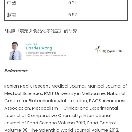
中國
0.31
越南
6.97
*根據《農業與食品化學雜誌》的研究
Reference:
Iranian Red Crescent Medical Journal, Manipal Journal of
Medical Sciences, RMIT University in Melbourne, National
Centre for Biotechnology Information, PCOS Awareness
Association, Metabolism – Clinical and Experimental,
Journal of Comparative Chemistry, International
Journal of Food Science Volume 2019, Food Control
Volume 38, The Scientific World Journal Volume 2012,