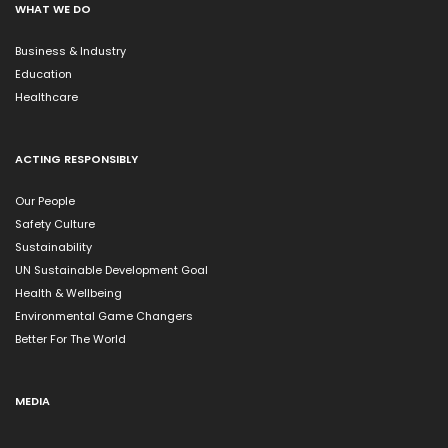
WHAT WE DO
Business & Industry
Education
Healthcare
ACTING RESPONSIBLY
Our People
Safety Culture
Sustainability
UN Sustainable Development Goal
Health & Wellbeing
Environmental Game Changers
Better For The World
MEDIA