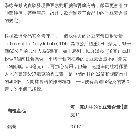
學家在動物實驗發現香豆素對肝臟和腎臟有害，嚴重更會引致
肺部腫瘤，甚至癌症。故此，歐盟制定了食品中的香豆素含量
的規定。
根據歐洲食品安全管理局，一個成年人的香豆素每日耐受量
（Tolerable Daily Intake, TDI）為每公斤體重0-0.1毫克，即一
個60公斤的成年人為6毫克。如上表列，以３湯匙（18克）肉桂
粉做9個肉桂卷為例，平均一個肉桂卷的香豆素含量不到1毫克
（9個總計5.6毫克），可放心食用；但每一克越南肉桂粉卻驚
人地有高達6.97毫克的香豆素，是中國肉桂的22倍和錫蘭肉桂
的410倍，以同樣食譜製作肉桂卷，一個便有高達14毫克的香豆
素，吃半個已超標。
每一克肉桂的香豆素含量 (毫
肉桂產地
克)
*
錫蘭
0.017