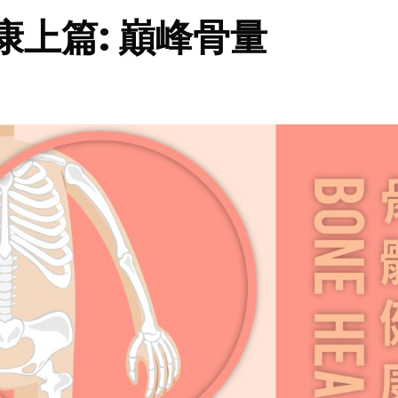
康上篇: 巔峰骨量