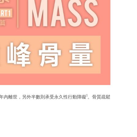
1
在同年內離世，另外半數則承受永久性行動障礙
。骨質疏鬆