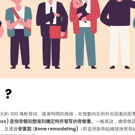
?
約 300 塊軟骨頭。隨著時間的推移，在無數內在和外在因素的影
ass)
是指骨骼狀態達到穩定時所發育的骨骼量。
一般來說，總骨骼質
，並通過
骨重塑
(
Bone remodeling)
（即是用新骨組織替換舊骨