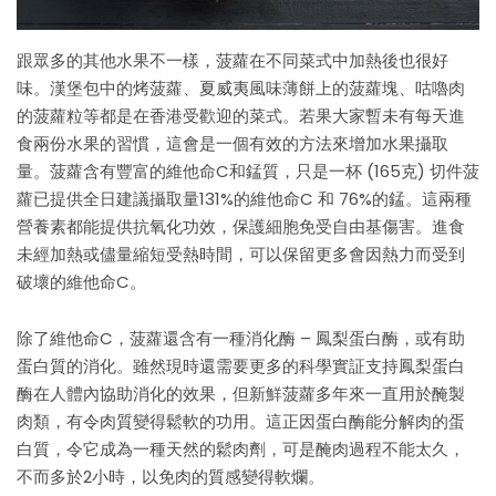
跟眾多的其他水果不一樣，菠蘿在不同菜式中加熱後也很好
味。漢堡包中的烤菠蘿、夏威夷風味薄餅上的菠蘿塊、咕嚕肉
的菠蘿粒等都是在香港受歡迎的菜式。若果大家暫未有每天進
食兩份水果的習慣，這會是一個有效的方法來增加水果攝取
量。菠蘿含有豐富的維他命C和錳質，只是一杯 (165克) 切件菠
蘿已提供全日建議攝取量131%的維他命C 和 76%的錳。這兩種
營養素都能提供抗氧化功效，保護細胞免受自由基傷害。進食
未經加熱或儘量縮短受熱時間，可以保留更多會因熱力而受到
破壞的維他命C。
除了維他命C，菠蘿還含有一種消化酶 – 鳳梨蛋白酶，或有助
蛋白質的消化。雖然現時還需要更多的科學實証支持鳳梨蛋白
酶在人體內協助消化的效果，但新鮮菠蘿多年來一直用於醃製
肉類，有令肉質變得鬆軟的功用。這正因蛋白酶能分解肉的蛋
白質，令它成為一種天然的鬆肉劑，可是醃肉過程不能太久，
不而多於2小時，以免肉的質感變得軟爛。