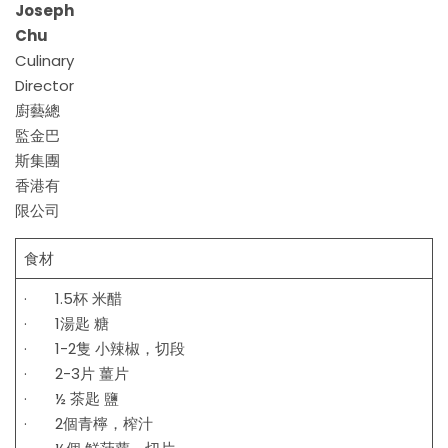
Joseph
Chu
Culinary
Director
廚藝總
監金巴
斯集團
香港有
限公司
食材
· 1.5杯 米醋
· 1湯匙 糖
· 1-2隻 小辣椒，切段
· 2-3片 薑片
· ½ 茶匙 鹽
· 2個青檸，榨汁