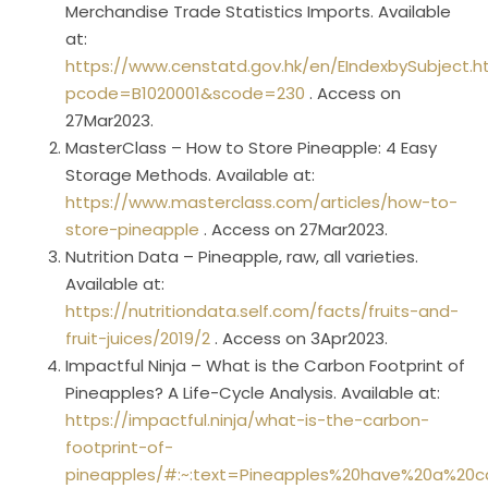
Merchandise Trade Statistics Imports. Available
at:
https://www.censtatd.gov.hk/en/EIndexbySubject.h
pcode=B1020001&scode=230
. Access on
27Mar2023.
MasterClass – How to Store Pineapple: 4 Easy
Storage Methods. Available at:
https://www.masterclass.com/articles/how-to-
store-pineapple
. Access on 27Mar2023.
Nutrition Data – Pineapple, raw, all varieties.
Available at:
https://nutritiondata.self.com/facts/fruits-and-
fruit-juices/2019/2
. Access on 3Apr2023.
Impactful Ninja – What is the Carbon Footprint of
Pineapples? A Life-Cycle Analysis. Available at:
https://impactful.ninja/what-is-the-carbon-
footprint-of-
pineapples/#:~:text=Pineapples%20have%20a%20c