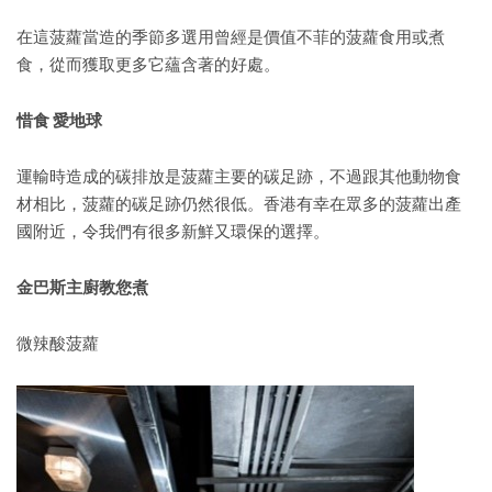
在這菠蘿當造的季節多選用曾經是價值不菲的菠蘿食用或煮
食，從而獲取更多它蘊含著的好處。
惜食 愛地球
運輸時造成的碳排放是菠蘿主要的碳足跡，不過跟其他動物食
材相比，菠蘿的碳足跡仍然很低。香港有幸在眾多的菠蘿出產
國附近，令我們有很多新鮮又環保的選擇。
金巴斯主廚教您煮
微辣酸菠蘿