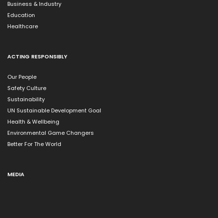
Business & Industry
Education
Healthcare
ACTING RESPONSIBLY
Our People
Safety Culture
Sustainability
UN Sustainable Development Goal
Health & Wellbeing
Environmental Game Changers
Better For The World
MEDIA