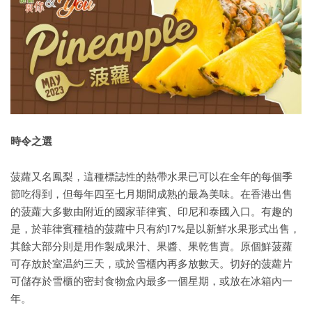
時令之選
菠蘿又名鳳梨，這種標誌性的熱帶水果已可以在全年的每個季
節吃得到，但每年四至七月期間成熟的最為美味。在香港出售
的菠蘿大多數由附近的國家菲律賓、印尼和泰國入口。有趣的
是，於菲律賓種植的菠蘿中只有約17%是以新鮮水果形式出售，
其餘大部分則是用作製成果汁、果醬、果乾售賣。原個鮮菠蘿
可存放於室温約三天，或於雪櫃內再多放數天。切好的菠蘿片
可儲存於雪櫃的密封食物盒內最多一個星期，或放在冰箱內一
年。