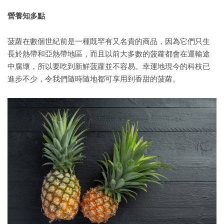
營養知多點
菠蘿在數個世紀前是一種既罕有又名貴的商品，因為它們只生
長於熱帶和亞熱帶地區，而且以前大多數的菠蘿都會在運輸途
中腐壞，所以要吃到新鮮菠蘿並不容易。幸運地現今的科枝已
進步不少，令我們隨時隨地都可享用到香甜的菠蘿。