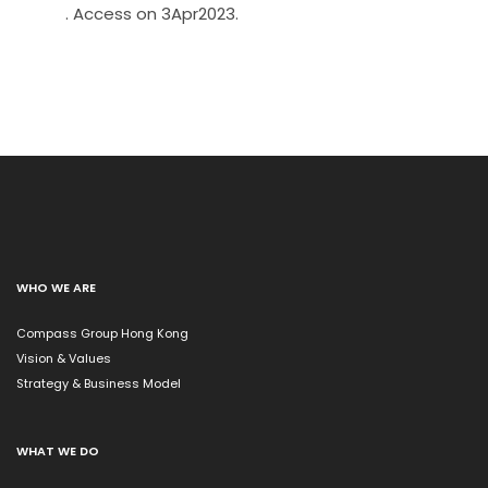
. Access on 3Apr2023.
WHO WE ARE
Compass Group Hong Kong
Vision & Values
Strategy & Business Model
WHAT WE DO